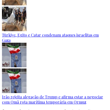
Türkiye, Egito e Catar condenam ataques israelitas em
Gaza
Irão rejeita alegação de Trump e afirma estar a negociar
com Omã rota marítima temporária em Ormuz