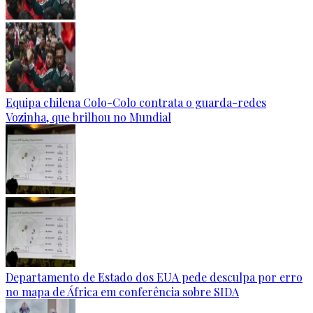
Equipa chilena Colo-Colo contrata o guarda-redes
Vozinha, que brilhou no Mundial
Departamento de Estado dos EUA pede desculpa por erro
no mapa de África em conferência sobre SIDA