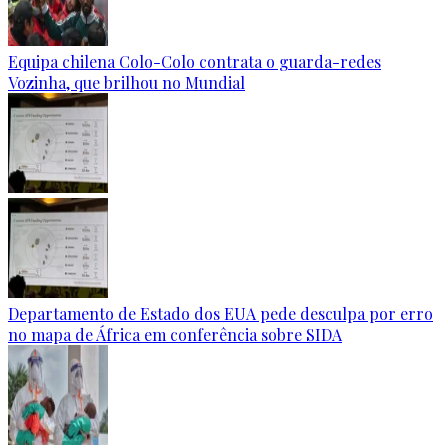
Equipa chilena Colo-Colo contrata o guarda-redes
Vozinha, que brilhou no Mundial
Departamento de Estado dos EUA pede desculpa por erro
no mapa de África em conferência sobre SIDA