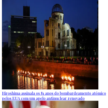
Hiroshima assinala os 81 anos do bombardeamento atómico
pelos EUA com um apelo antinuclear renovado