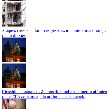
Ataques russos matam três pessoas, incluindo uma criança,
perto de Kiev
Hiroshima assinala os 81 anos do bombardeamento atómico
pelos EUA com um apelo antinuclear renovado