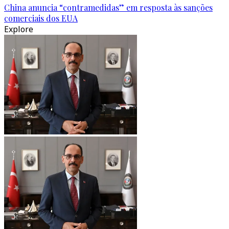
China anuncia “contramedidas” em resposta às sanções
comerciais dos EUA
Explore