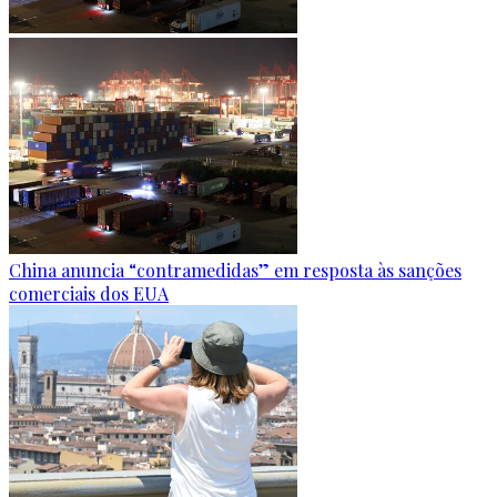
China anuncia “contramedidas” em resposta às sanções
comerciais dos EUA