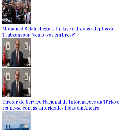
Mohamed Salah chega à Türkiye e diz aos adeptos do
Trabzonspor "vemo-vos em breve"
Diretor do Serviço Nacional de Informações da Türkiye
reúne-se com as autoridades líbias em Ancara