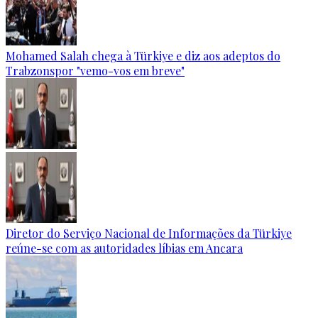
Mohamed Salah chega à Türkiye e diz aos adeptos do
Trabzonspor "vemo-vos em breve"
Diretor do Serviço Nacional de Informações da Türkiye
reúne-se com as autoridades líbias em Ancara