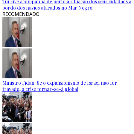
Türkiye acompanha de perto a situação dos seus cidadãos a
bordo dos navios atacados no Mar Negro
RECOMENDADO
Ministro Fidan: Se o expansionismo de Israel não for
travado, a crise tornar-se-á global