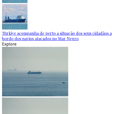
Türkiye acompanha de perto a situação dos seus cidadãos a
bordo dos navios atacados no Mar Negro
Explore