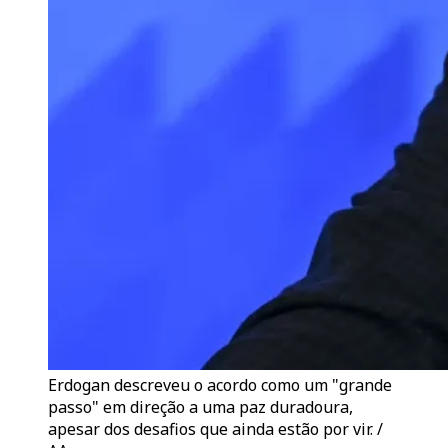
Erdogan descreveu o acordo como um "grande
passo" em direção a uma paz duradoura,
apesar dos desafios que ainda estão por vir. /