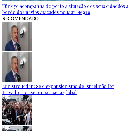
Türkiye acompanha de perto a situação dos seus cidadãos a
bordo dos navios atacados no Mar Negro
RECOMENDADO
Ministro Fidan: Se o expansionismo de Israel não for
travado, a crise tornar-se-á global