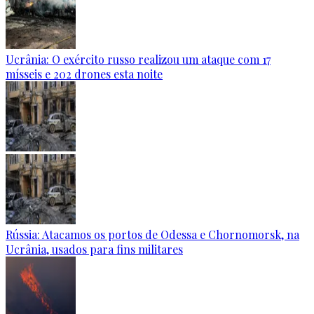
Ucrânia: O exército russo realizou um ataque com 17
mísseis e 202 drones esta noite
Rússia: Atacamos os portos de Odessa e Chornomorsk, na
Ucrânia, usados para fins militares