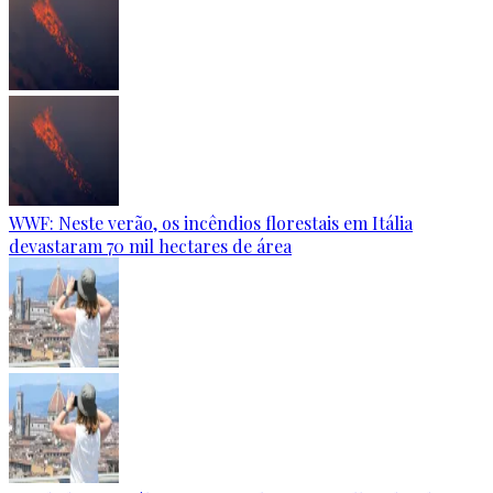
WWF: Neste verão, os incêndios florestais em Itália
devastaram 70 mil hectares de área