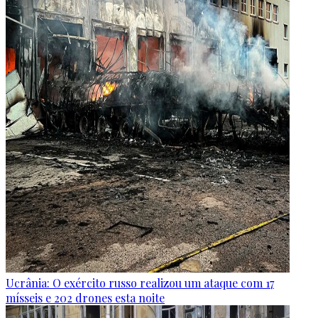
Ucrânia: O exército russo realizou um ataque com 17
mísseis e 202 drones esta noite