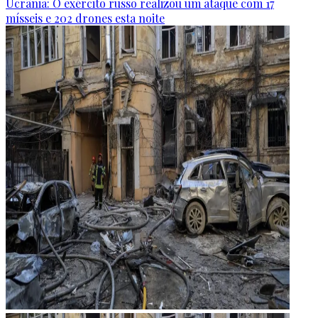
Ucrânia: O exército russo realizou um ataque com 17
mísseis e 202 drones esta noite