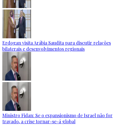
Erdogan visita Arábia Saudita para discutir relações
bilaterais e desenvolvimentos regionais
Ministro Fidan: Se o expansionismo de Israel não for
travado, a crise tornar-se-á global