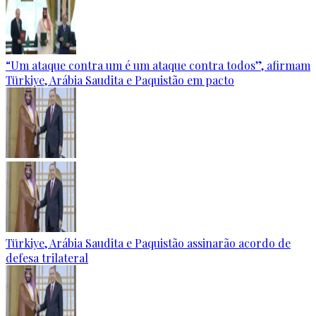
“Um ataque contra um é um ataque contra todos”, afirmam
Türkiye, Arábia Saudita e Paquistão em pacto
Türkiye, Arábia Saudita e Paquistão assinarão acordo de
defesa trilateral