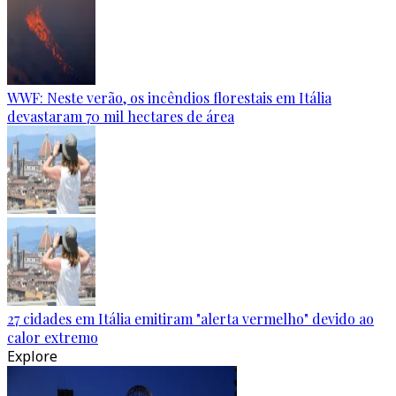
WWF: Neste verão, os incêndios florestais em Itália
devastaram 70 mil hectares de área
27 cidades em Itália emitiram "alerta vermelho" devido ao
calor extremo
Explore