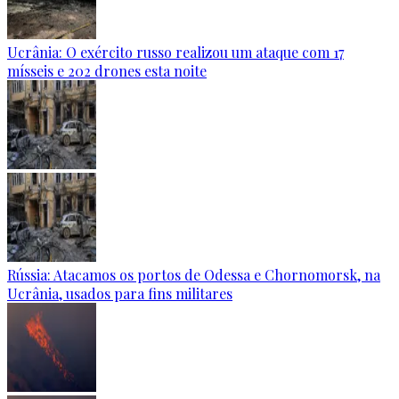
Ucrânia: O exército russo realizou um ataque com 17
mísseis e 202 drones esta noite
Rússia: Atacamos os portos de Odessa e Chornomorsk, na
Ucrânia, usados para fins militares