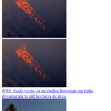
WWF: Neste verão, os incêndios florestais em Itália
devastaram 70 mil hectares de área