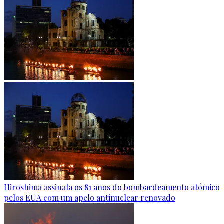
Hiroshima assinala os 81 anos do bombardeamento atómico
pelos EUA com um apelo antinuclear renovado