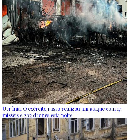
Ucrânia: O exército russo realizou um ataque com 17
mísseis e 202 drones esta noite