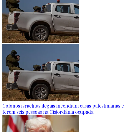
Colonos israelitas ilegais incendiam casas palestinianas e
ferem seis pessoas na Cisjordânia ocupada