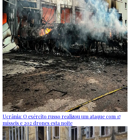
Ucrânia: O exército russo realizou um ataque com 17
mísseis e 202 drones esta noite