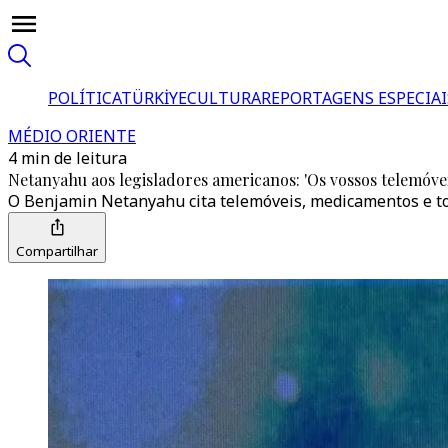
POLÍTICA
TÜRKİYE
CULTURA
REPORTAGENS ESPECIAI
MÉDIO ORIENTE
4 min de leitura
Netanyahu aos legisladores americanos: 'Os vossos telemóve
O Benjamin Netanyahu cita telemóveis, medicamentos e to
Compartilhar