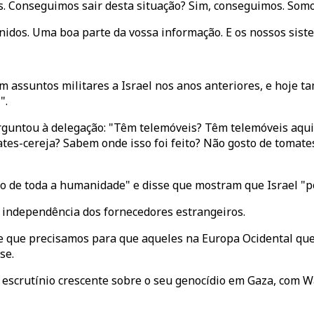
. Conseguimos sair desta situação? Sim, conseguimos. Som
idos. Uma boa parte da vossa informação. E os nossos sist
 assuntos militares a Israel nos anos anteriores, e hoje t
".
rguntou à delegação: "Têm telemóveis? Têm telemóveis aqui
s-cereja? Sabem onde isso foi feito? Não gosto de tomates-
de toda a humanidade" e disse que mostram que Israel "pod
r independência dos fornecedores estrangeiros.
e que precisamos para que aqueles na Europa Ocidental q
se.
escrutínio crescente sobre o seu genocídio em Gaza, com W