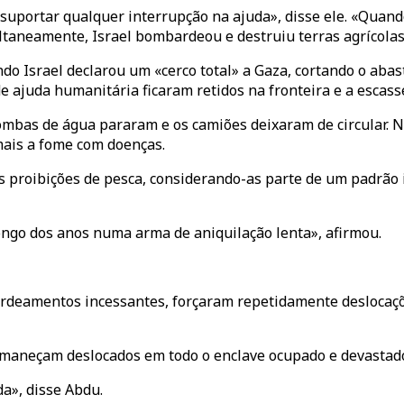
suportar qualquer interrupção na ajuda», disse ele. «Quando
taneamente, Israel bombardeou e destruiu terras agrícolas,
o Israel declarou um «cerco total» a Gaza, cortando o abast
e ajuda humanitária ficaram retidos na fronteira e a escas
mbas de água pararam e os camiões deixaram de circular. N
mais a fome com doenças.
s proibições de pesca, considerando-as parte de um padrão 
ongo dos anos numa arma de aniquilação lenta», afirmou.
rdeamentos incessantes, forçaram repetidamente deslocaçõ
rmaneçam deslocados em todo o enclave ocupado e devastad
a», disse Abdu.