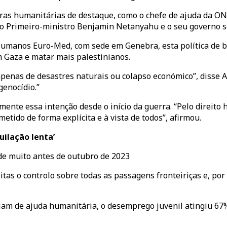
ras humanitárias de destaque, como o chefe de ajuda da ONU,
e o Primeiro-ministro Benjamin Netanyahu e o seu governo s
umanos Euro-Med, com sede em Genebra, esta política de bl
 Gaza e matar mais palestinianos.
apenas de desastres naturais ou colapso económico”, disse 
enocídio.”
ente essa intenção desde o início da guerra. “Pelo direito 
etido de forma explícita e à vista de todos”, afirmou.
uilação lenta’
de muito antes de outubro de 2023
as o controlo sobre todas as passagens fronteiriças e, por v
am de ajuda humanitária, o desemprego juvenil atingiu 67%