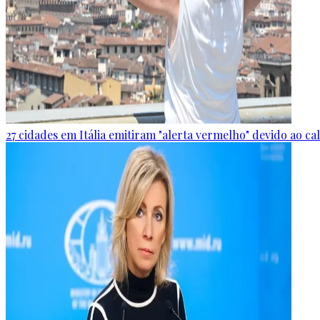
27 cidades em Itália emitiram "alerta vermelho" devido ao c