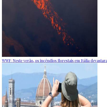
WWF: Neste verão, os incêndios florestais em Itália devastar