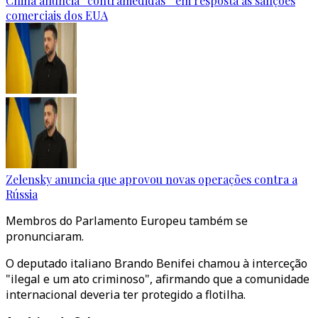
China anuncia “contramedidas” em resposta às sanções
comerciais dos EUA
Zelensky anuncia que aprovou novas operações contra a
Rússia
Membros do Parlamento Europeu também se
pronunciaram.
O deputado italiano Brando Benifei chamou à interceção
"ilegal e um ato criminoso", afirmando que a comunidade
internacional deveria ter protegido a flotilha.