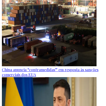
China anuncia “contramedidas” em resposta às sanções
comerciais dos EUA