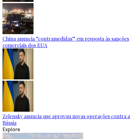
China anuncia “contramedidas” em resposta às sanções
comerciais dos EUA
Zelensky anuncia que aprovou novas operações contra a
Rússia
Explore