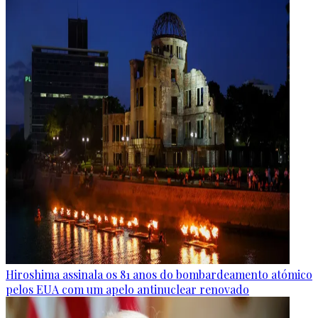
Hiroshima assinala os 81 anos do bombardeamento atómico
pelos EUA com um apelo antinuclear renovado