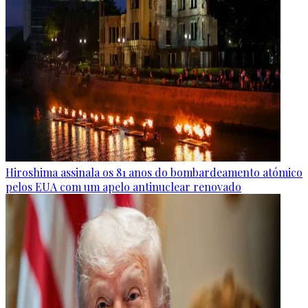
Hiroshima assinala os 81 anos do bombardeamento atómico
pelos EUA com um apelo antinuclear renovado