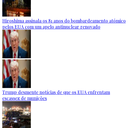
Hiroshima assinala os 81 anos do bombardeamento atómico
pelos EUA com um apelo antinuclear renovado
Trump desmente notícias de que os EUA enfrentam
escassez de munições