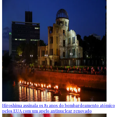
Hiroshima assinala os 81 anos do bombardeamento atómico
pelos EUA com um apelo antinuclear renovado