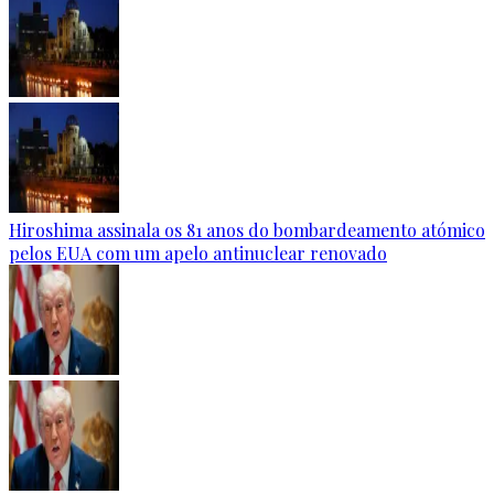
Hiroshima assinala os 81 anos do bombardeamento atómico
pelos EUA com um apelo antinuclear renovado