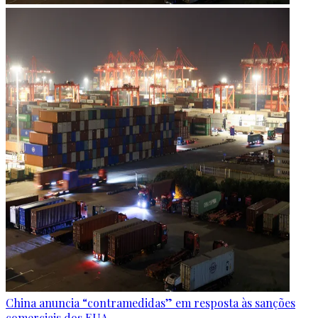
China anuncia “contramedidas” em resposta às sanções
comerciais dos EUA