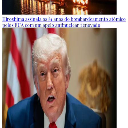
Hiroshima assinala os 81 anos do bombardeamento atómico
pelos EUA com um apelo antinuclear renovado