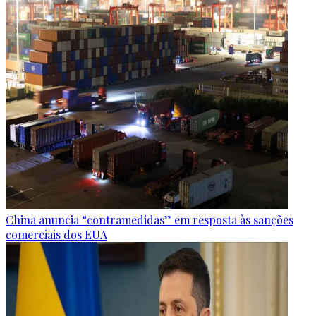
China anuncia “contramedidas” em resposta às sanções
comerciais dos EUA