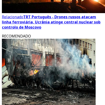
Relacionado
TRT Português - Drones russos atacam
linha ferroviária, Ucrânia atinge central nuclear sob
controlo de Moscovo
RECOMENDADO