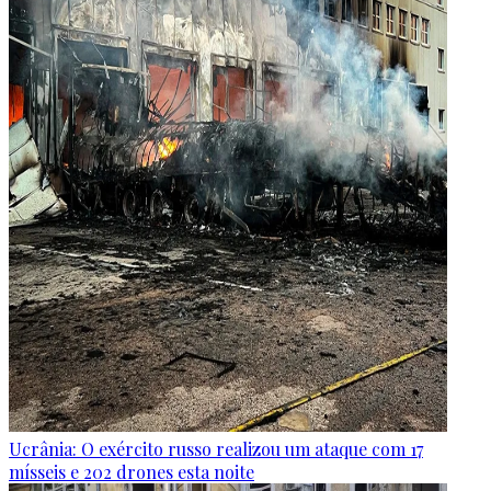
Ucrânia: O exército russo realizou um ataque com 17
mísseis e 202 drones esta noite