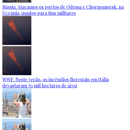
Rússia: Atacamos os portos de Odessa e Chornomorsk, na
Ucrânia, usados para fins militares
WWF: Neste verão, os incêndios florestais em Itália
devastaram 70 mil hectares de área