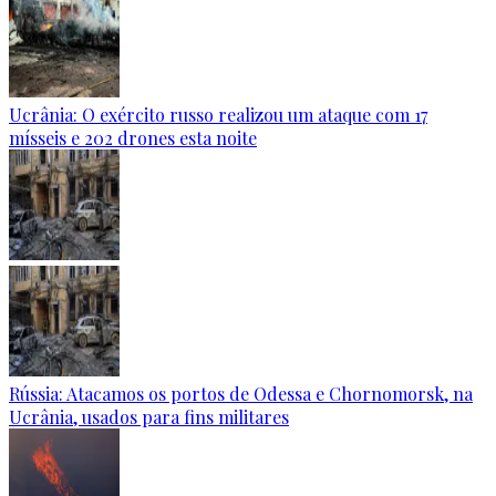
Ucrânia: O exército russo realizou um ataque com 17
mísseis e 202 drones esta noite
Rússia: Atacamos os portos de Odessa e Chornomorsk, na
Ucrânia, usados para fins militares