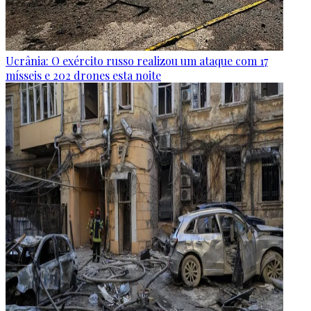
Ucrânia: O exército russo realizou um ataque com 17
mísseis e 202 drones esta noite