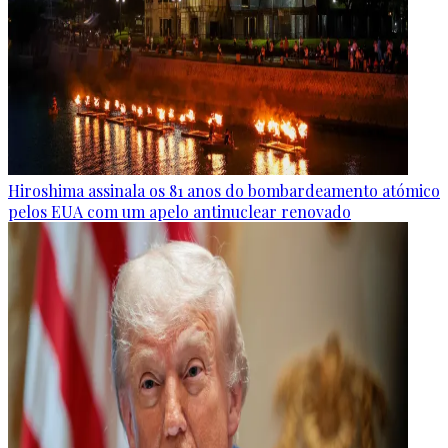
Hiroshima assinala os 81 anos do bombardeamento atómico
pelos EUA com um apelo antinuclear renovado