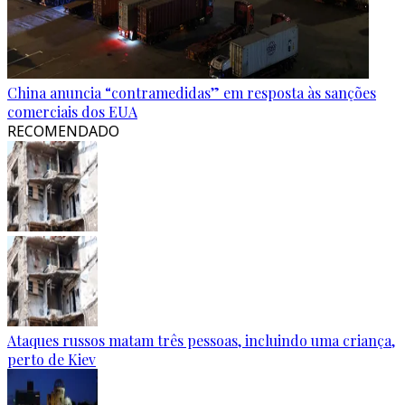
China anuncia “contramedidas” em resposta às sanções
comerciais dos EUA
RECOMENDADO
Ataques russos matam três pessoas, incluindo uma criança,
perto de Kiev