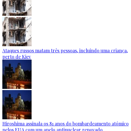
Ataques russos matam três pessoas, incluindo uma criança,
perto de Kiev
Hiroshima assinala os 81 anos do bombardeamento atómico
pelos EUA com um apelo antinuclear renovado