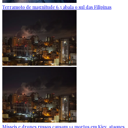
Terramoto de magnitude 6.3 abala o sul das Filipinas
Mísseis e drones russos causam 14 mortos em Kiev, ataques