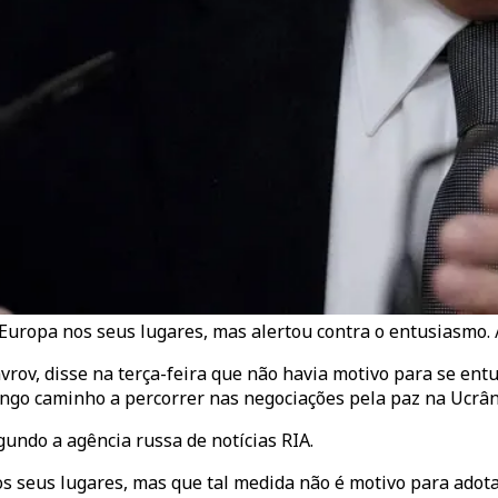
Europa nos seus lugares, mas alertou contra o entusiasmo. 
vrov, disse na terça-feira que não havia motivo para se en
ongo caminho a percorrer nas negociações pela paz na Ucrân
gundo a agência russa de notícias RIA.
s seus lugares, mas que tal medida não é motivo para adot