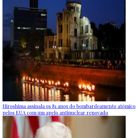
Hiroshima assinala os 81 anos do bombardeamento atómico
pelos EUA com um apelo antinuclear renovado