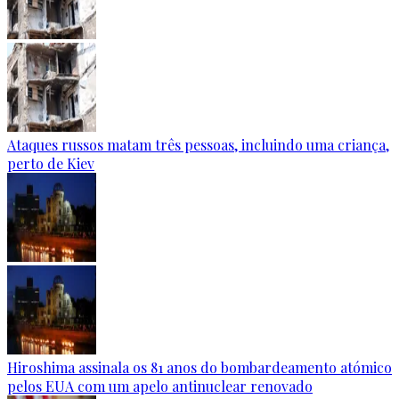
Ataques russos matam três pessoas, incluindo uma criança,
perto de Kiev
Hiroshima assinala os 81 anos do bombardeamento atómico
pelos EUA com um apelo antinuclear renovado