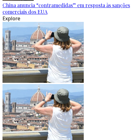
China anuncia “contramedidas” em resposta às sanções
comerciais dos EUA
Explore