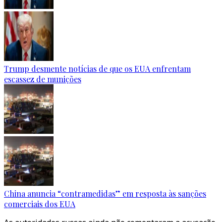
Trump desmente notícias de que os EUA enfrentam
escassez de munições
China anuncia “contramedidas” em resposta às sanções
comerciais dos EUA