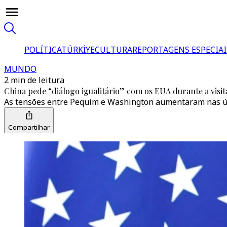
POLÍTICA
TÜRKİYE
CULTURA
REPORTAGENS ESPECIAI
MUNDO
2 min de leitura
China pede “diálogo igualitário” com os EUA durante a visit
As tensões entre Pequim e Washington aumentaram nas últ
Compartilhar