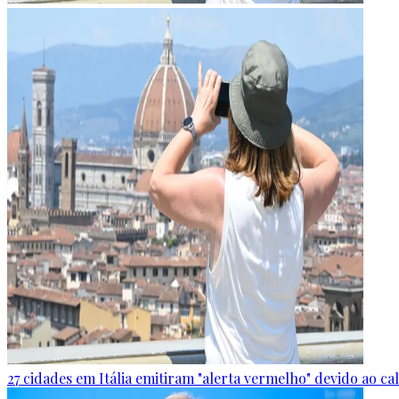
27 cidades em Itália emitiram "alerta vermelho" devido ao c