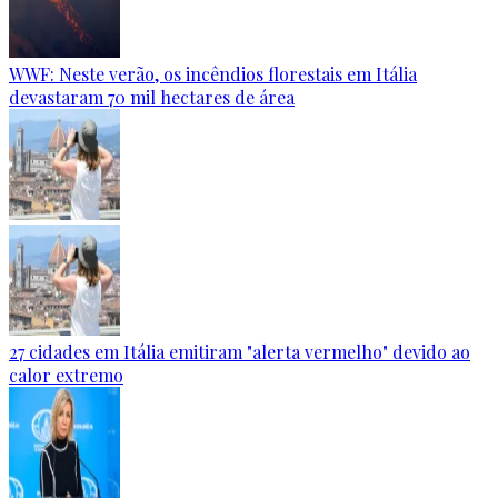
WWF: Neste verão, os incêndios florestais em Itália
devastaram 70 mil hectares de área
27 cidades em Itália emitiram "alerta vermelho" devido ao
calor extremo