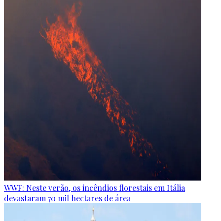
WWF: Neste verão, os incêndios florestais em Itália
devastaram 70 mil hectares de área