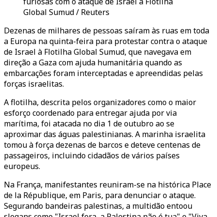
furiosas com o ataque de Israel à Flotilha
Global Sumud / Reuters
Dezenas de milhares de pessoas saíram às ruas em toda
a Europa na quinta-feira para protestar contra o ataque
de Israel à Flotilha Global Sumud, que navegava em
direção a Gaza com ajuda humanitária quando as
embarcações foram interceptadas e apreendidas pelas
forças israelitas.
A flotilha, descrita pelos organizadores como o maior
esforço coordenado para entregar ajuda por via
marítima, foi atacada no dia 1 de outubro ao se
aproximar das águas palestinianas. A marinha israelita
tomou à força dezenas de barcos e deteve centenas de
passageiros, incluindo cidadãos de vários países
europeus.
Na França, manifestantes reuniram-se na histórica Place
de la République, em Paris, para denunciar o ataque.
Segurando bandeiras palestinas, a multidão entoou
slogans como "Israel fora, a Palestina não é tua" e "Viva