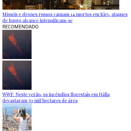
Mísseis e drones russos causam 14 mortos em Kiev, ataques
de longo alcance intensificam-se
RECOMENDADO
WWF: Neste verão, os incêndios florestais em Itália
devastaram 70 mil hectares de área