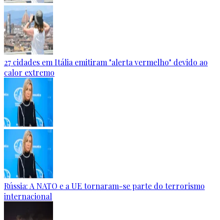
27 cidades em Itália emitiram "alerta vermelho" devido ao
calor extremo
Rússia: A NATO e a UE tornaram-se parte do terrorismo
internacional