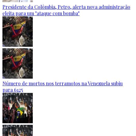
Presidente da Colômbia, Petro, alerta nova administração
eleita para um "ataque com bomba"
Número de mortos nos terramotos na Venezuela subiu
para 6125