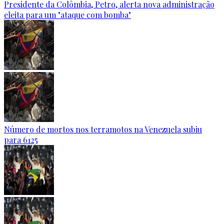
Presidente da Colômbia, Petro, alerta nova administração
eleita para um "ataque com bomba"
Número de mortos nos terramotos na Venezuela subiu
para 6125