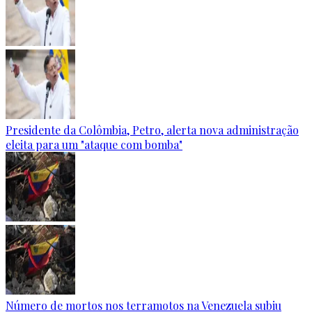
Presidente da Colômbia, Petro, alerta nova administração
eleita para um "ataque com bomba"
Número de mortos nos terramotos na Venezuela subiu