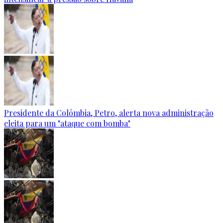
Presidente da Colômbia, Petro, alerta nova administração
eleita para um "ataque com bomba"