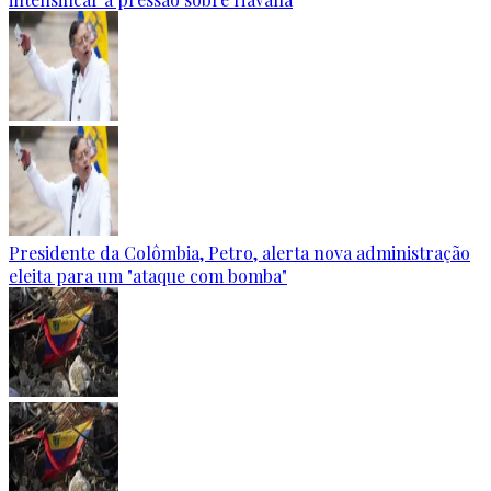
Presidente da Colômbia, Petro, alerta nova administração
eleita para um "ataque com bomba"