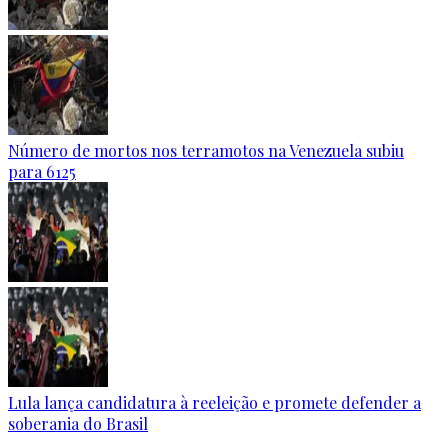
Número de mortos nos terramotos na Venezuela subiu
para 6125
Lula lança candidatura à reeleição e promete defender a
soberania do Brasil