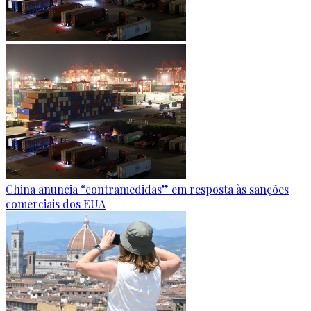
China anuncia “contramedidas” em resposta às sanções
comerciais dos EUA